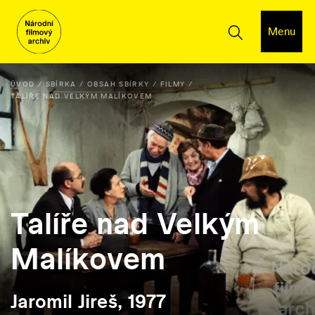
Menu
ÚVOD
SBÍRKA
OBSAH SBÍRKY
FILMY
TALÍŘE NAD VELKÝM MALÍKOVEM
Talíře nad Velkým
Malíkovem
Jaromil Jireš, 1977