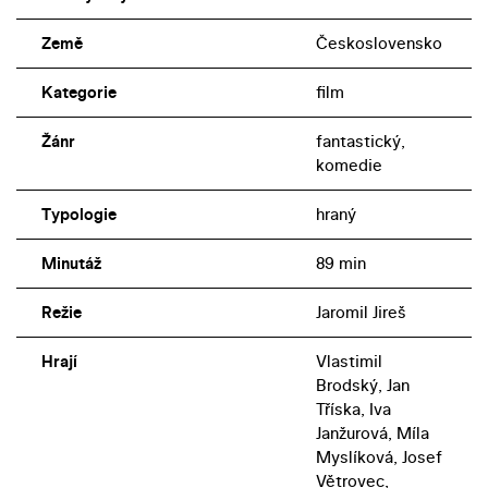
Země
Československo
Kategorie
film
Žánr
fantastický,
komedie
Typologie
hraný
Minutáž
89 min
Režie
Jaromil Jireš
Hrají
Vlastimil
Brodský, Jan
Tříska, Iva
Janžurová, Míla
Myslíková, Josef
Větrovec,