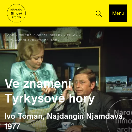
Menu
ÚVOD
SBÍRKA
OBSAH SBÍRKY
FILMY
VE ZNAMENÍ TYRKYSOVÉ HORY
Ve znamení
Tyrkysové hory
Ivo Toman, Najdangín Njamdavá,
1977