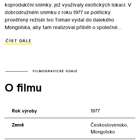
koprodukční snímky, jež využívaly exotických lokací. V
dobrodružném snímku z roku 1977 se politicky
prověřený režisér Ivo Toman vydal do dalekého
Mongolska, aby tam realizoval příběh o společné
expedici tamních a československých geologů. Ta v
ČÍST DÁLE
odlehlých horských oblastech marně hledá ložiska
měděné rudy. Profesor Pudil (Josef Langmiler) se
rozhodne inspirovat lidovou pověstí o Tyrkysové hoře.
Teze, že ložiska mědi bývají často doprovázena
tyrkysem, není po chuti Pudilovu kolegovi Marešovi
FILMOGRAFICKÉ ÚDAJE
(Karel Hlušička). Nakonec však musí profesorovi dát za
O filmu
pravdu… Snímek stojí za pozornost především díky
záběrům krásné mongolské krajiny, které jsou dílem
zkušeného kameramana Josefa Illíka.
Rok výroby
1977
Země
Československo,
Mongolsko