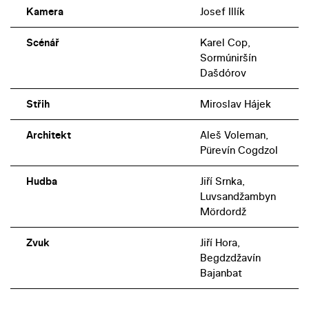
Kamera
Josef Illík
Scénář
Karel Cop,
Sormúniršín
Dašdórov
Střih
Miroslav Hájek
Architekt
Aleš Voleman,
Pürevín Cogdzol
Hudba
Jiří Srnka,
Luvsandžambyn
Mördordž
Zvuk
Jiří Hora,
Begdzdžavín
Bajanbat