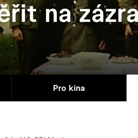
ěřit na zázr
Pro kina