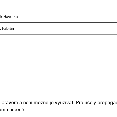
k Havelka
k Fabián
 právem a není možné je využívat. Pro účely propaga
tomu určené.