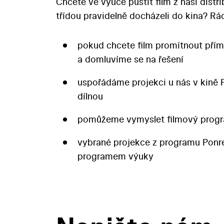
Chcete ve výuce pustit film z naší distr
třídou pravidelně docházeli do kina? 
pokud chcete film promítnout přím
a domluvíme se na řešení
uspořádáme projekci u nás v kině 
dílnou
pomůžeme vymyslet filmový progr
vybrané projekce z programu Pon
programem výuky