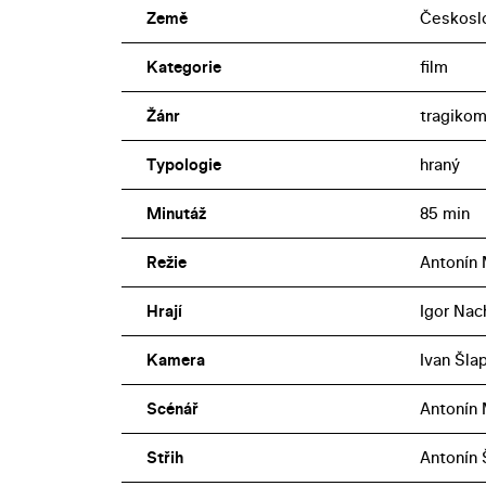
Země
Českosl
Kategorie
film
Žánr
tragiko
Typologie
hraný
Minutáž
85 min
Režie
Antonín
Hrají
Igor Nac
Kamera
Ivan Šla
Scénář
Antonín
Střih
Antonín 