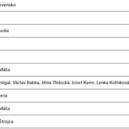
ovensko
medie
 Máša
htigal, Václav Babka, Jiřina Třebická, Josef Kemr, Lenka Kořínkov
peta
 Máša
Štrojsa