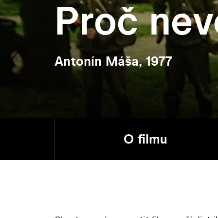
Proč nev
Antonín Máša, 1977
O filmu