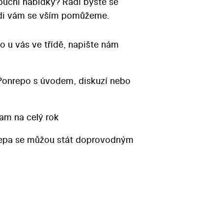
ibuční nabídky? Rádi byste se
Rádi vám se vším pomůžeme.
o u vás ve třídě, napište nám
Ponrepo s úvodem, diskuzí nebo
am na celý rok
repa se můžou stát doprovodným