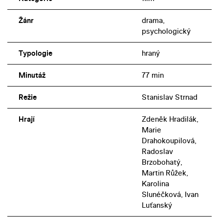
Žánr
drama,
psychologický
Typologie
hraný
Minutáž
77 min
Režie
Stanislav Strnad
Hrají
Zdeněk Hradilák,
Marie
Drahokoupilová,
Radoslav
Brzobohatý,
Martin Růžek,
Karolina
Slunéčková, Ivan
Luťanský