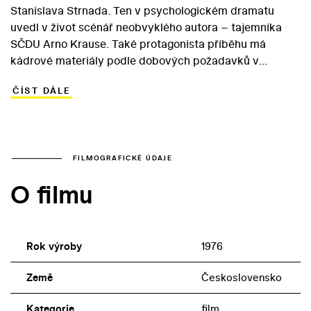
Stanislava Strnada. Ten v psychologickém dramatu
uvedl v život scénář neobvyklého autora – tajemníka
SČDU Arno Krause. Také protagonista příběhu má
kádrové materiály podle dobových požadavků v
pořádku – jde o dělnického ředitele Kabáta, který se
ČÍST DÁLE
vedle problémů na pracovišti zdárně vyrovná i s
potížemi v soukromí – rozchodem s manželkou. Postavu
sebestředné a maloměšťácky založené ženy si zahrála
elegantní Marie Drahokoupilová. V menší roli se v
kvalitně obsazeném snímku objevuje i polská herečka
FILMOGRAFICKÉ ÚDAJE
Gražyna Sahatqiuová, známá z erotického dramatu
O filmu
Waleriana Borowczyka Historie hříchu.
Rok výroby
1976
Země
Československo
Kategorie
film