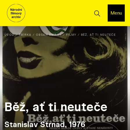
Menu
ÚVOD
SBÍRKA
OBSAH SBÍRKY
FILMY
BĚŽ, AŤ TI NEUTEČE
Běž, ať ti neuteče
Stanislav Strnad, 1976