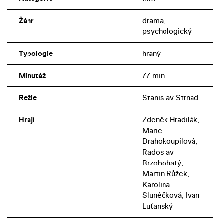
Žánr
drama,
psychologický
Typologie
hraný
Minutáž
77 min
Režie
Stanislav Strnad
Hrají
Zdeněk Hradilák,
Marie
Drahokoupilová,
Radoslav
Brzobohatý,
Martin Růžek,
Karolina
Slunéčková, Ivan
Luťanský