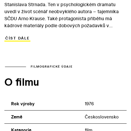
Stanislava Strnada. Ten v psychologickém dramatu
uvedl v život scénář neobvyklého autora – tajemníka
SČDU Arno Krause. Také protagonista příběhu má
kádrové materiály podle dobových požadavků v
pořádku – jde o dělnického ředitele Kabáta, který se
ČÍST DÁLE
vedle problémů na pracovišti zdárně vyrovná i s
potížemi v soukromí – rozchodem s manželkou. Postavu
sebestředné a maloměšťácky založené ženy si zahrála
elegantní Marie Drahokoupilová. V menší roli se v
kvalitně obsazeném snímku objevuje i polská herečka
FILMOGRAFICKÉ ÚDAJE
Gražyna Sahatqiuová, známá z erotického dramatu
O filmu
Waleriana Borowczyka Historie hříchu.
Rok výroby
1976
Země
Československo
Kategorie
film