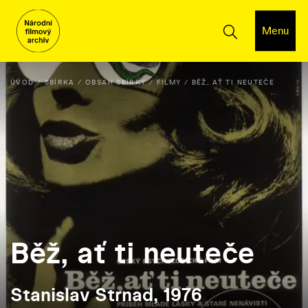
Menu
ÚVOD
SBÍRKA
OBSAH SBÍRKY
FILMY
BĚŽ, AŤ TI NEUTEČE
Běž, ať ti neuteče
Stanislav Strnad, 1976