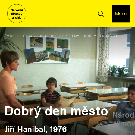
Menu
ÚVOD
SBÍRKA
OBSAH SBÍRKY
FILMY
DOBRÝ DEN MĚSTO
Dobrý den město
Jiří Hanibal, 1976