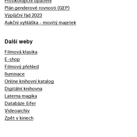
Protikorupční opatření
Plán genderové rovnosti (GEP)
Výpůjční řád 2023
Aukční vyhláška - movitý majetek
Další weby
Filmová klasika
E-shop
Filmový přehled
Iluminace
Online knihovní katalog
Digitální knihovna
Laterna magika
Databáze šifer
Videoarchiv
Zpět v kinech