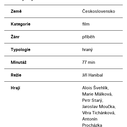
Země
Československo
Kategorie
film
Žánr
příběh
Typologie
hraný
Minutáž
77 min
Režie
Jiří Hanibal
Hrají
Alois Švehlík,
Marie Málková,
Petr Starý,
Jaroslav Moučka,
Věra Tichánková,
Antonín
Procházka