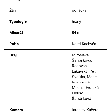
osud: domů se může vrátit jen jako mořská pěna…
Žánr
pohádka
Kachyňův snímek není na svou dobu výjimečným
projektem jen díky pochmurnému ladění odporujícímu
Typologie
hraný
dobovému optimismu tvorby pro děti a mládež. Hodnotu
má i jako poetické, starostlivě stylizované dílo, které
Minutáž
84 min
nápaditě pracuje s vizuální podobou podmořské říše.
Vedle vynikajícího kameramana Jaroslav Kučery má na
Režie
Karel Kachyňa
výtvarných kvalitách snímku lví podíl i legendární
výtvarnice Ester Krumbachová. V rámci hereckého
Hrají
Miroslava
obsazení se prosazuje Miroslava Šafránková jako
Šafránková,
líbezná, odhodlaná mořská víla. Role sokyně ze sousední
Radovan
říše, která je hrdince výrazně podobná, se ujala
Lukavský, Petr
Svojtka, Marie
hereččina známější sestra Libuše. Ve filmu zaujme i
Rosůlková,
Radovan Lukavský jako hrdinčin královský otec.
Milena Dvorská,
Libuše
Šafránková
Kamera
Jaroslav Kučera