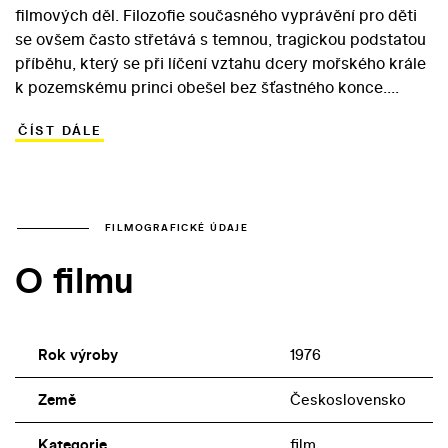
filmových děl. Filozofie současného vyprávění pro děti
se ovšem často střetává s temnou, tragickou podstatou
příběhu, který se při líčení vztahu dcery mořského krále
k pozemskému princi obešel bez šťastného konce.
Scenárista Ota Hofman a spoluscenárista a režisér Karel
ČÍST DÁLE
Kachyňa se v tomto ohledu rozhodli respektovat
Andersenovu verzi, přestože konec jejich filmu z roku
1976 je oproti předloze lehce obměněný (nešťastná víla
se ve filmu po zradě milovaného prince promění v
mořskou pěnu, zatímco u Andersena se přidává k
FILMOGRAFICKÉ ÚDAJE
sestrám větru s nadějí na získání nesmrtelné duše).
O filmu
Protagonistkou snímku, který směrem ke
kosmopolitnímu vyznění posunula koprodukce se
sovětským Mosfilmem, je mořská víla, která se s pomocí
čarodějnice rozhodne přiblížit milovanému princi Jižní
Rok výroby
1976
říše a proměnit se v pozemskou dívku, postiženou
ovšem němotou. Princ se však stane obětí náhodné
Země
Československo
záměny a dá přednost princezně ze sousední říše, která
Kategorie
film
je hrdince podobná. Malá mořská víla musí přijmout svůj