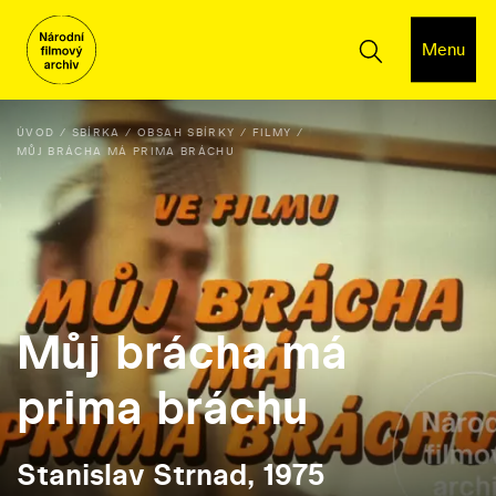
Menu
ÚVOD
SBÍRKA
OBSAH SBÍRKY
FILMY
MŮJ BRÁCHA MÁ PRIMA BRÁCHU
Můj brácha má
prima bráchu
Stanislav Strnad, 1975