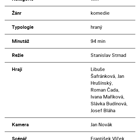
Žánr
komedie
Typologie
hraný
Minutáž
94 min
Režie
Stanislav Strnad
Hrají
Libuše
Šafránková, Jan
Hrušínský,
Roman Čada,
Ivana Maříková,
Slávka Budínová,
Josef Bláha
Kamera
Jan Novák
Scénář
František Vlček