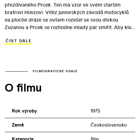
přezdívaného Prcek. Ten má vzor ve svém starším
bratrovi Honzovi. Vítěz juniorských závodů motocyklů
na ploché dráze se ovšem rozešel se svou dívkou
Zuzanou a Prcek se rozhodne mladý pár smířit. Aby kluk
dovedl dvojici na národní výbor před oddávajícího
ČÍST DÁLE
úředníka, neváhá využít nejrůznějších metod a
prostředků… V titulní roli komediálního snímku režiséra
Stanislava Strnada se objevuje Roman Čada, který v
letech 1973–1983 ztvárnil řadu různorodých rolí v
nejrůznějších českých filmech. Part Honzy připadl Janu
FILMOGRAFICKÉ ÚDAJE
Hrušínskému a Zuzanu si zahrála Libuše Šafránková.
O filmu
Oddechový film se – opět ve Strnadově režii – o tři roky
později dočkal volného pokračování pod názvem Brácha
za všechny peníze.
Rok výroby
1975
Země
Československo
Kategorie
film