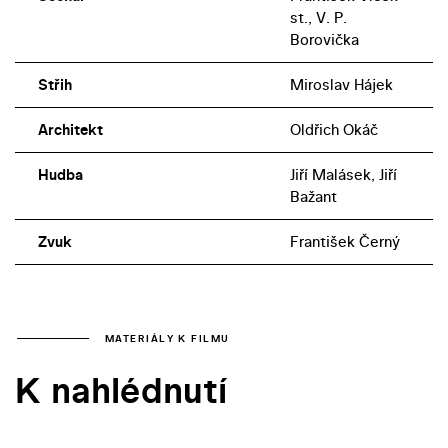
st., V. P.
Borovička
Střih
Miroslav Hájek
Architekt
Oldřich Okáč
Hudba
Jiří Malásek, Jiří
Bažant
Zvuk
František Černý
MATERIÁLY K FILMU
K nahlédnutí