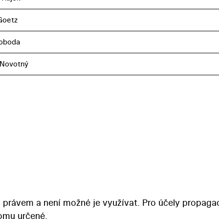
 Goetz
voboda
 Novotný
 právem a není možné je využívat. Pro účely propaga
tomu určené.