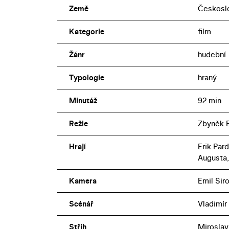
Země
Českosl
Kategorie
film
Žánr
hudební
Typologie
hraný
Minutáž
92 min
Režie
Zbyněk 
Hrají
Erik Par
Augusta,
Kamera
Emil Sir
Scénář
Vladimír
Střih
Miroslav