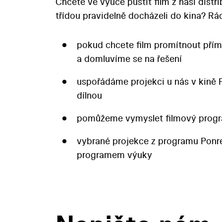
Chcete ve výuce pustit film z naší distr
třídou pravidelně docházeli do kina? 
pokud chcete film promítnout přím
a domluvíme se na řešení
uspořádáme projekci u nás v kině 
dílnou
pomůžeme vymyslet filmový progr
vybrané projekce z programu Pon
programem výuky