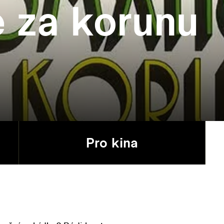
 za korunu
Pro kina