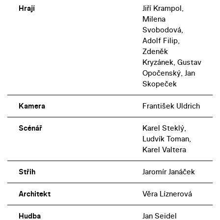
Hrají
Jiří Krampol,
Milena
Svobodová,
Adolf Filip,
Zdeněk
Kryzánek, Gustav
Opočenský, Jan
Skopeček
Kamera
František Uldrich
Scénář
Karel Steklý,
Ludvík Toman,
Karel Valtera
Střih
Jaromír Janáček
Architekt
Věra Líznerová
Hudba
Jan Seidel