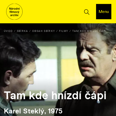
Menu
ÚVOD
SBÍRKA
OBSAH SBÍRKY
FILMY
TAM KDE HNÍZDÍ ČÁPI
Tam kde hnízdí čápi
Karel Steklý, 1975