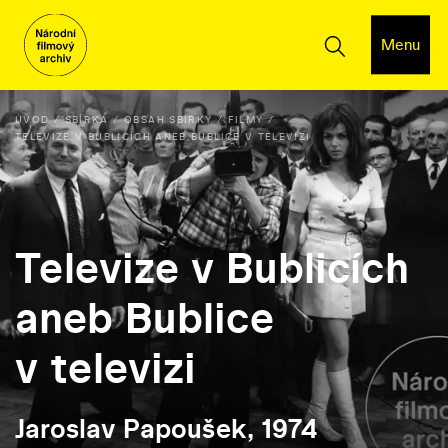
Menu
ÚVOD
SBÍRKA
OBSAH SBÍRKY
FILMY
TELEVIZE V BUBLICÍCH ANEB BUBLICE V TELEVIZI
Televize v Bublicích
aneb Bublice
v televizi
Jaroslav Papoušek, 1974