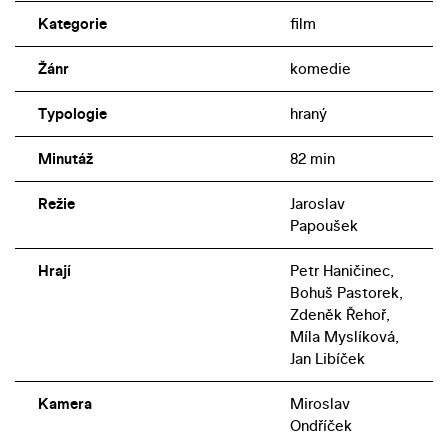
Kategorie
film
Žánr
komedie
Typologie
hraný
Minutáž
82 min
Režie
Jaroslav
Papoušek
Hrají
Petr Haničinec,
Bohuš Pastorek,
Zdeněk Řehoř,
Míla Myslíková,
Jan Libíček
Kamera
Miroslav
Ondříček