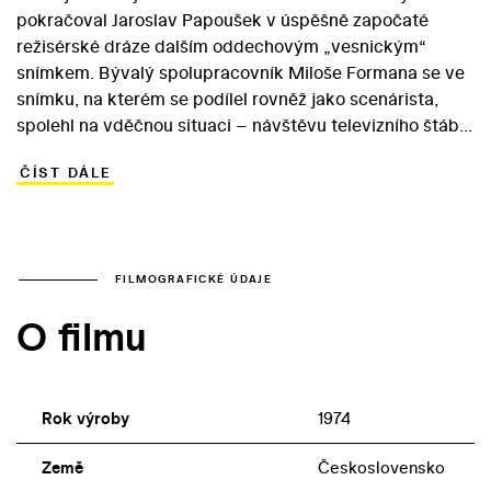
pokračoval Jaroslav Papoušek v úspěšně započaté
režisérské dráze dalším oddechovým „vesnickým“
snímkem. Bývalý spolupracovník Miloše Formana se ve
snímku, na kterém se podílel rovněž jako scenárista,
spolehl na vděčnou situaci – návštěvu televizního štábu
v zapadlé vesnici, která „světu“ nic zajímavého nemůže
ČÍST DÁLE
nabídnout. Obyvatelé Bublic mají jen týden na to, aby
pro televizní kamery vytvořili vedle reálného, vzorného
JZD i úspěšné hokejové družstvo a ochotnický soubor…
Do ironického finále autor zakomponoval i sám sebe
coby filmového režiséra Jaroslava Papouška, který do
FILMOGRAFICKÉ ÚDAJE
Bublic přijíždí natočit svůj nový snímek. V rolích bodrých
O filmu
vesničanů se ve filmu objevili i Petr Haničinec, Zdeněk
Řehoř a Jan Libíček.
Rok výroby
1974
Země
Československo