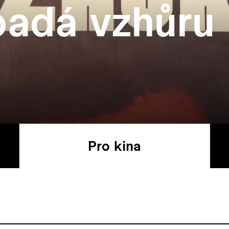
adá vzhůru
Pro kina