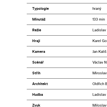
Typologie
hraný
Minutáž
133 min
Režie
Ladisla
Hrají
Karel Got
Kamera
Jan Kališ
Scénář
Václav Ný
Střih
Miroslav
Architekt
Oldřich 
Hudba
Ladislav 
Zvuk
Miloslav 