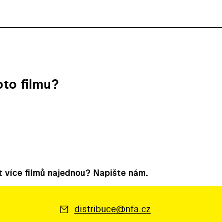
to filmu?
 více filmů najednou? Napište nám.
distribuce@nfa.cz