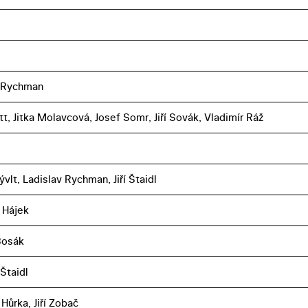
v Rychman
t, Jitka Molavcová, Josef Somr, Jiří Sovák, Vladimír Ráž
vlt, Ladislav Rychman, Jiří Štaidl
 Hájek
Bosák
Štaidl
Hůrka, Jiří Zobač