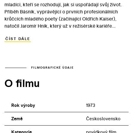
mladíci, kteří se rozhodují, jak si uspořádají svůj život.
Příběh Básník, vyprávějící o prvních profesionálních
krůčcích mladého poety (začínající Oldřich Kaiser),
natočil Jaromír Hník, který už v režisérské kariéře
nepokračoval. Povídka Reprezentant režiséra Jaromíra
ČÍST DÁLE
Borka vypráví o talentovaném hráči stolního tenisu,
který musí skládat reparát z matematiky (přičemž
hlavní roli ztvárnil skutečný špičkový profesionál Milan
Orlowski). Protagonistou příběhu Jaromíra Dvořáčka,
nazvaného Bíbr Grizzly, je tramp, jenž najde nový smysl
FILMOGRAFICKÉ ÚDAJE
života mezi pionýry. Příliš dlouhá, žánrově odlišná
O filmu
groteska Tomáše Svobody, Pytagorejci, se do filmu
nakonec nedostala a považujeme ji za ztracenou.
Rok výroby
1973
Země
Československo
Kategorie
povídkový film