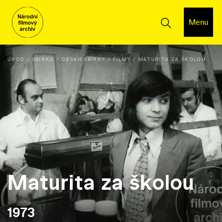
Menu
ÚVOD
SBÍRKA
OBSAH SBÍRKY
FILMY
MATURITA ZA ŠKOLOU
Maturita za školou
1973