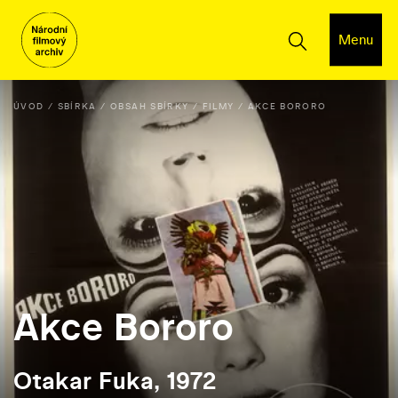
Menu
ÚVOD
SBÍRKA
OBSAH SBÍRKY
FILMY
AKCE BORORO
Akce Bororo
Otakar Fuka, 1972