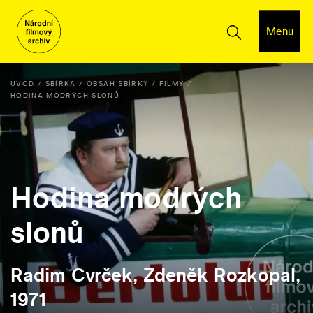
Menu
ÚVOD
SBÍRKA
OBSAH SBÍRKY
FILMY
HODINA MODRÝCH SLONŮ
Hodina modrých
slonů
Radim Cvrček, Zdeněk Rozkopal,
1971