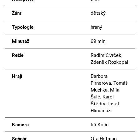
Žánr
dětský
Typologie
hraný
Minutáž
69 min
Režie
Radim Cvrček,
Zdeněk Rozkopal
Hrají
Barbora
Pirnerová, Tomáš
Muchka, Míla
Šulc, Karel
Štědrý, Josef
Hlinomaz
Kamera
Jiří Kolín
Scénář
Ota Hofman