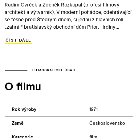
Radim Cvrček a Zdeněk Rozkopal (profesí filmový
architekt a výtvarník). V moderní pohádce, odehrávající
se těsně před Štědrým dnem, si jednu z hlavních rolí
„zahrál“ bratislavský obchodní dům Prior. Hrdiny
vyprávění jsou kamarádi z mateřské školky Tomáš a
ČÍST DÁLE
Zuzana, kteří u pouťové střelnice omylem způsobí
odložení Vánoc. Místo do chobotu totiž chlapec
kamarádčinou vinou trefí modrého slona přivolávajícího
svátky klidu a míru do oka. Aby děti situaci napravily,
musejí se pokusit v obchodním domě sehnat nové oko.
FILMOGRAFICKÉ ÚDAJE
Zažijí při tom řadu dobrodružství… Dospělých rolí se ve
O filmu
filmu ujali Josef Hlinomaz (majitel střelnice), Miloslav
Šulc (dědeček Bertoldi) a Karel Štědrý (skladník Halala).
Rok výroby
1971
Země
Československo
Kategorie
film