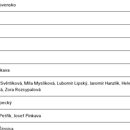
ovensko
nkava
Světlíková, Míla Myslíková, Lubomír Lipský, Jaromír Hanzlík, Hel
á, Zora Rozsypalová
opecký
Petřík, Josef Pinkava
Štrojsa