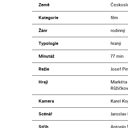
Země
Českosl
Kategorie
film
Žánr
rodinný
Typologie
hraný
Minutáž
77 min
Režie
Josef Pi
Hrají
Markéta 
Růžičkov
Kamera
Karel K
Scénář
Jaroslav 
Střih
Antonín 