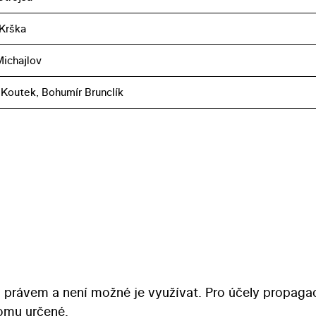
 Krška
ichajlov
Koutek, Bohumír Brunclík
 právem a není možné je využívat. Pro účely propaga
tomu určené.