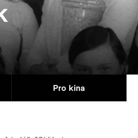
k
Pro kina