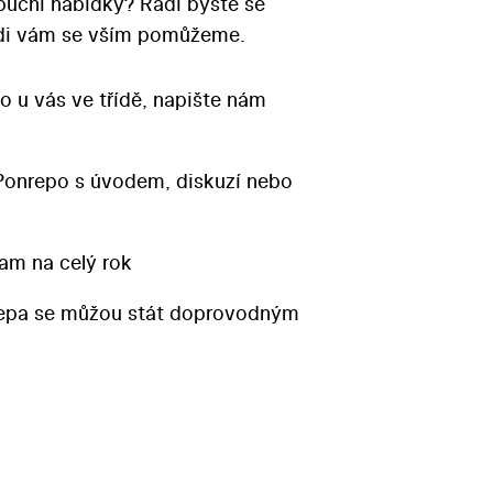
ibuční nabídky? Rádi byste se
Rádi vám se vším pomůžeme.
o u vás ve třídě, napište nám
Ponrepo s úvodem, diskuzí nebo
am na celý rok
repa se můžou stát doprovodným