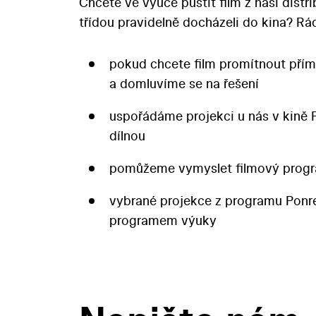
Chcete ve výuce pustit film z naší distr
třídou pravidelně docházeli do kina? 
pokud chcete film promítnout přím
a domluvíme se na řešení
uspořádáme projekci u nás v kině 
dílnou
pomůžeme vymyslet filmový progr
vybrané projekce z programu Pon
programem výuky