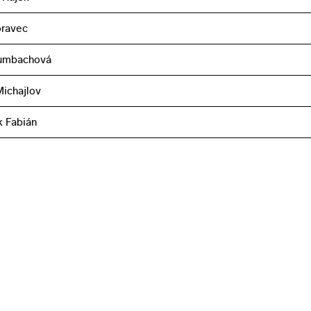
oravec
rumbachová
ichajlov
k Fabián