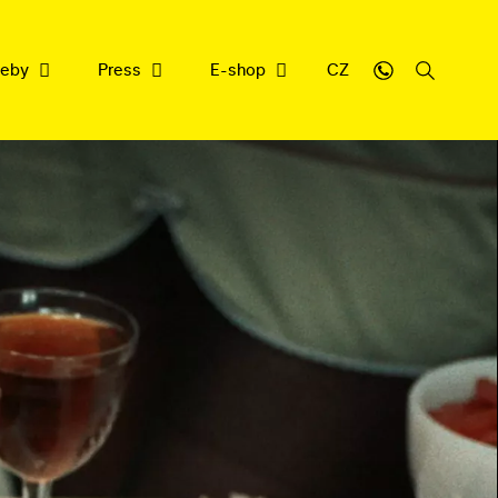
weby
Press
E-shop
CZ
sbírce
y
cujeme
nrepu
filmové dědictví
ledna 2026