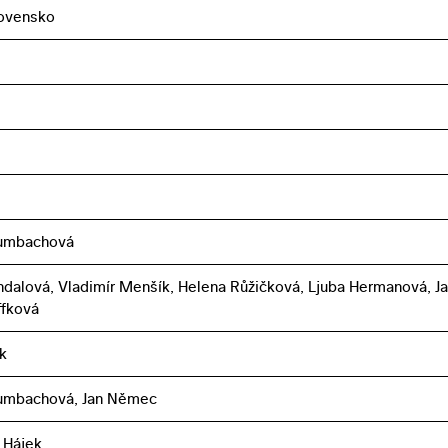
ovensko
rumbachová
ohdalová, Vladimír Menšík, Helena Růžičková, Ljuba Hermanová, J
ffková
k
rumbachová, Jan Němec
 Hájek