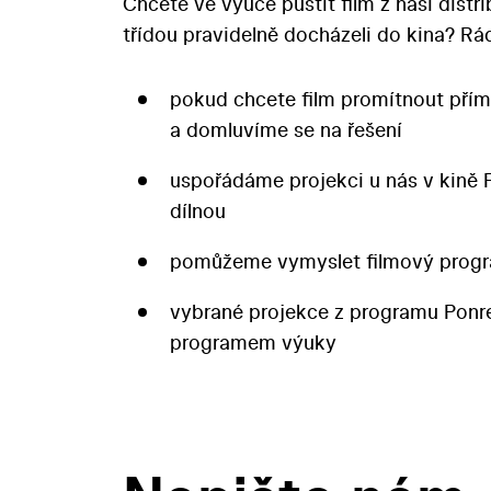
Chcete ve výuce pustit film z naší distr
třídou pravidelně docházeli do kina? 
pokud chcete film promítnout přím
a domluvíme se na řešení
uspořádáme projekci u nás v kině 
dílnou
pomůžeme vymyslet filmový progr
vybrané projekce z programu Pon
programem výuky