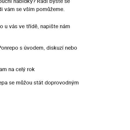
ibuční nabídky? Rádi byste se
Rádi vám se vším pomůžeme.
o u vás ve třídě, napište nám
Ponrepo s úvodem, diskuzí nebo
am na celý rok
repa se můžou stát doprovodným