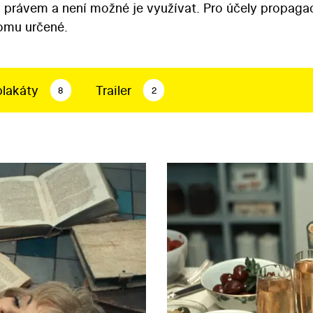
 právem a není možné je využívat. Pro účely propaga
tomu určené.
plakáty
Trailer
8
2