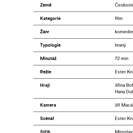
Země
Českosl
Kategorie
film
Žánr
komedie
Typologie
hraný
Minutáž
72 min
Režie
Ester K
Hrají
Jiřina B
Hana Du
Kamera
Jiří Macá
Scénář
Ester K
Střih
Miroslav