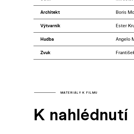
Architekt
Boris M
Výtvarník
Ester K
Hudba
Angelo M
Zvuk
Františe
MATERIÁLY K FILMU
K nahlédnutí