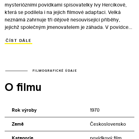
mysteriózními povídkami spisovatelky Ivy Hercíkové,
která se podílela i na jejich filmové adaptaci. Velká
neznámá zahrnuje tři dějově nesouvisející příběhy,
jejichž společným jmenovatelem je záhada. V povídce
nazvaném Přejetá dívka profesor latiny zjišťuje, proč
ČÍST DÁLE
musela zemřít mladá cyklistka. Příběh Vznášející se
docent líčí milostné tápání starého mládence pracujícího
ve výzkumném ústavu. Noc v hotelu uvádí na scénu
mileneckou dvojici, do jejíhož vztahu se připlete
detektivní kniha s lakonickým názvem Vražda… V rámci
FILMOGRAFICKÉ ÚDAJE
zajímavého hereckého obsazení se ve filmu objeví
O filmu
Gustav Nezval, Jiří Hrzán, Marie Málková, Jan Kačer a
Nina Divíšková.
Rok výroby
1970
Země
Československo
Kategorie
povídkový film