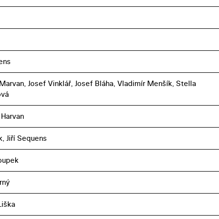
uens
Marvan, Josef Vinklář, Josef Bláha, Vladimír Menšík, Stella
ová
 Harvan
k, Jiří Sequens
oupek
rný
iška