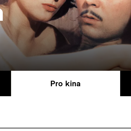
a
Pro kina