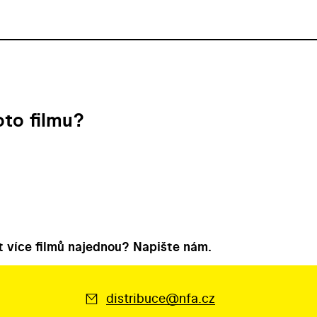
to filmu?
 více filmů najednou? Napište nám.
distribuce@nfa.cz