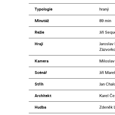
Typologie
hraný
Minutáž
89 min
Režie
Jiří Seq
Hrají
Jaroslav 
Zázvork
Kamera
Miloslav
Scénář
Jiří Mare
Střih
Jan Chal
Architekt
Karel Če
Hudba
Zdeněk L