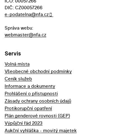
IČO: 00057266
DIČ: CZ00057266
e-podatelna@nfa.cz
Správa webu:
webmaster@nfa.cz
Servis
Volná místa
Všeobecné obchodní podmínky
Ceník služeb
Informace a dokumenty
Prohlášení o přístupnosti
Zásady ochrany osobních údajů
Protikorupční opatření
Plán genderové rovnosti (GEP)
Výpůjční řád 2023
Aukční vyhláška - movitý majetek