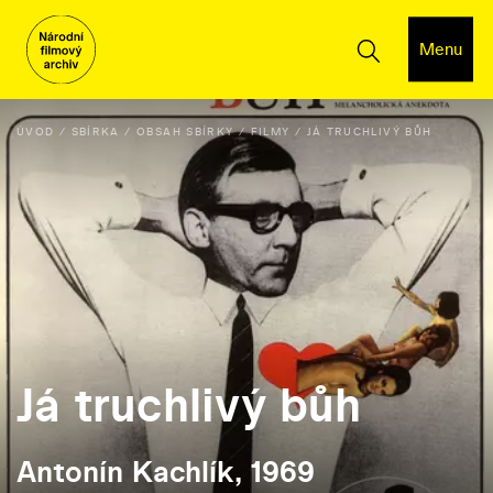
Menu
ÚVOD
SBÍRKA
OBSAH SBÍRKY
FILMY
JÁ TRUCHLIVÝ BŮH
Já truchlivý bůh
Antonín Kachlík, 1969