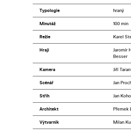
Typologie
hraný
Minutáž
100 min
Režie
Karel St
Hrají
Jaromír 
Besser
Kamera
Jiří Taran
Scénář
Jan Proc
Střih
Jan Koho
Architekt
Přemek 
Výtvarník
Milan Ku