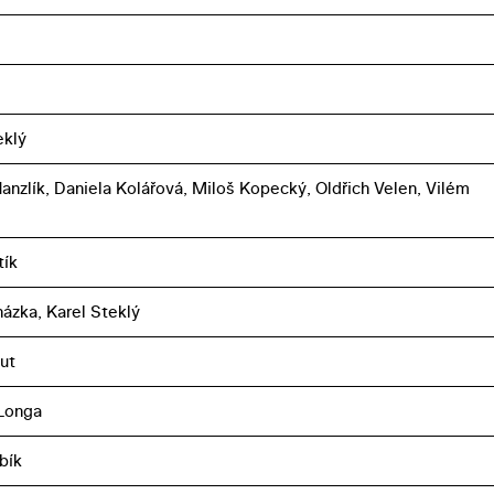
eklý
Hanzlík, Daniela Kolářová, Miloš Kopecký, Oldřich Velen, Vilém
tík
házka, Karel Steklý
ut
Longa
bík