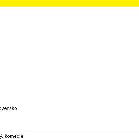
ovensko
ký, komedie