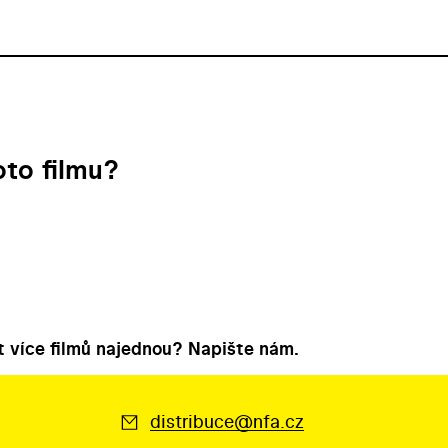
to filmu?
 více filmů najednou? Napište nám.
distribuce@nfa.cz