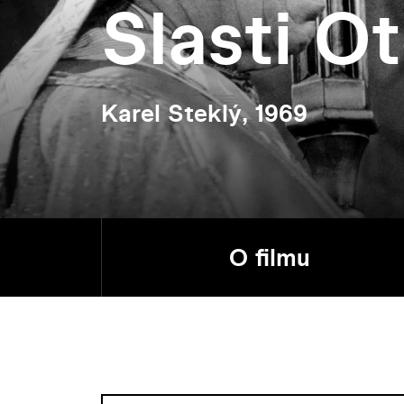
Slasti Ot
Karel Steklý, 1969
O filmu