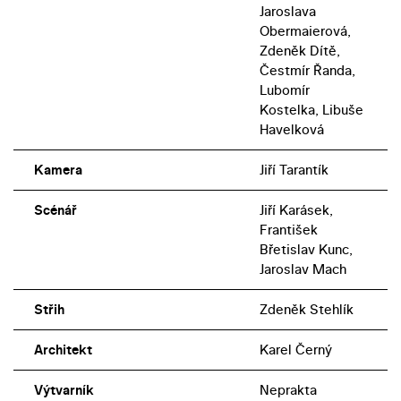
Jaroslava
Obermaierová,
Zdeněk Dítě,
Čestmír Řanda,
Lubomír
Kostelka, Libuše
Havelková
Kamera
Jiří Tarantík
Scénář
Jiří Karásek,
František
Břetislav Kunc,
Jaroslav Mach
Střih
Zdeněk Stehlík
Architekt
Karel Černý
Výtvarník
Neprakta