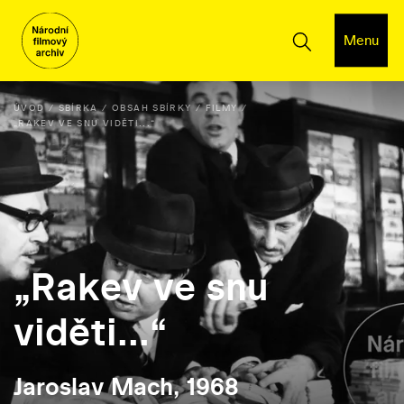
Menu
ÚVOD
SBÍRKA
OBSAH SBÍRKY
FILMY
„RAKEV VE SNU VIDĚTI...“
„Rakev ve snu
viděti...“
Jaroslav Mach, 1968