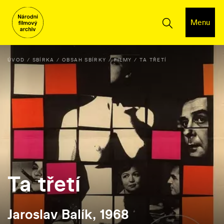
Menu
ÚVOD
SBÍRKA
OBSAH SBÍRKY
FILMY
TA TŘETÍ
Ta třetí
Jaroslav Balík, 1968