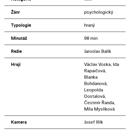
Žánr
psychologický
Typologie
hraný
Minutáž
98 min
Režie
Jaroslav Balík
Hrají
Václav Voska, Ida
Rapaičová,
Blanka
Bohdanová,
Leopolda
Dostalová,
Čestmír Řanda,
Míla Myslíková
Kamera
Josef Illík