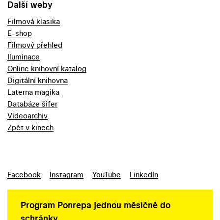
Další weby
Filmová klasika
E-shop
Filmový přehled
Iluminace
Online knihovní katalog
Digitální knihovna
Laterna magika
Databáze šifer
Videoarchiv
Zpět v kinech
Facebook
Instagram
YouTube
LinkedIn
Program Ponrepa jednou měsíčně do
schránky