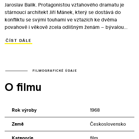
Jaroslav Balík. Protagonistou vztahového dramatu je
stárnoucí architekt Jiří Mánek, který se dostává do
konfliktu se svými touhami ve vztazích ke dvěma
povahově i věkově zcela odlišným ženám – bývalou
přítelkyní, lékařkou Jarmilou, a slovenskou studentkou
ČÍST DÁLE
Evou. Temperamentní, vrtošivá dívka vrací Jiřímu životní
energii, Jarmila však představuje jistotu seriózního
vztahu. „Tou třetí“, která vstupuje do hrdinova
neuspořádaného života, je však nejvěrnější souputnice
lidského života – smrt. Vztahový trojúhelník, který ve
FILMOGRAFICKÉ ÚDAJE
vyprávění postupně nabývá symbolického významu,
O filmu
dostal ve filmu konkrétnějších podob díky Václavu
Voskovi, Idě Rapaičové a Blance Bohdanové.
Rok výroby
1968
Země
Československo
Kategorie
film