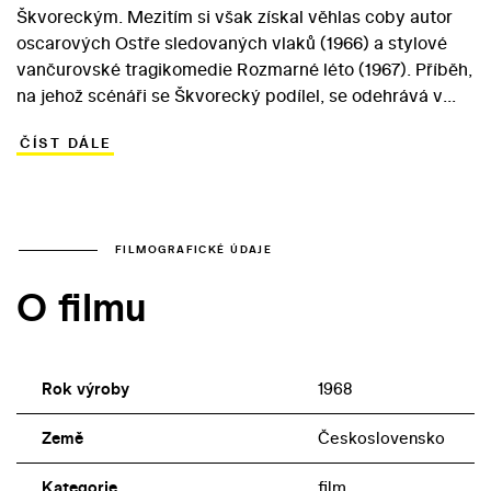
Škvoreckým. Mezitím si však získal věhlas coby autor
oscarových Ostře sledovaných vlaků (1966) a stylové
vančurovské tragikomedie Rozmarné léto (1967). Příběh,
na jehož scénáři se Škvorecký podílel, se odehrává v
bezčasí elegantního kabaretu, jemuž vévodí krásná
ČÍST DÁLE
zpěvačka Clara Regina (Eva Pilarová). Ta dostane od
zamilovaného ministra perlový náhrdelník, který však
ukradne její manžel-eskamotér. Vinu svalí na plachého
zřízence Pepíčka (Jiří Suchý), jenž se v nespravedlivém
světě plném intrik stává obětí slepé justice ve
FILMOGRAFICKÉ ÚDAJE
společnosti svého obhájce (Jiří Šlitr)... Podobu navenek
O filmu
nezávazné hříčky, již zdobí písničky Suchého a Šlitra,
ovlivnila temná společenská atmosféra po srpnu 1968:
dvojici odsouzenců v podání semaforského dua nezbývá
už nic jiného, než si společně zazpívat.
Rok výroby
1968
Země
Československo
Kategorie
film