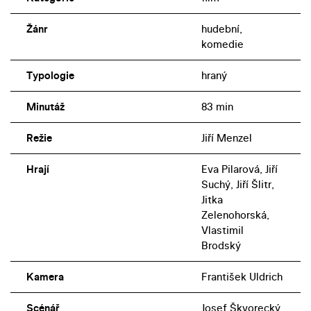
Žánr
hudební,
komedie
Typologie
hraný
Minutáž
83 min
Režie
Jiří Menzel
Hrají
Eva Pilarová, Jiří
Suchý, Jiří Šlitr,
Jitka
Zelenohorská,
Vlastimil
Brodský
Kamera
František Uldrich
Scénář
Josef Škvorecký,