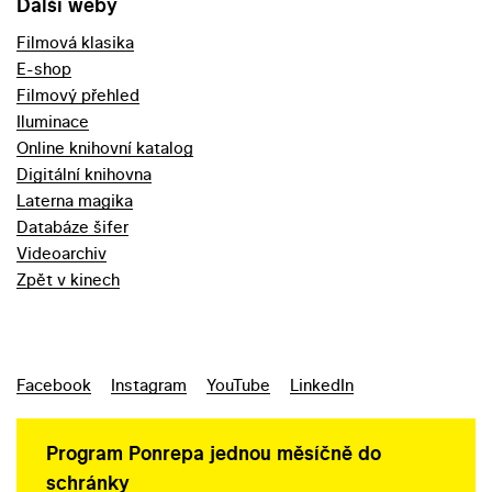
Další weby
Filmová klasika
E-shop
Filmový přehled
Iluminace
Online knihovní katalog
Digitální knihovna
Laterna magika
Databáze šifer
Videoarchiv
Zpět v kinech
Facebook
Instagram
YouTube
LinkedIn
Program Ponrepa jednou měsíčně do
schránky