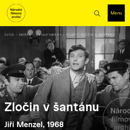
Menu
ÚVOD
SBÍRKA
OBSAH SBÍRKY
FILMY
ZLOČIN V ŠANTÁNU
Zločin v šantánu
Jiří Menzel, 1968