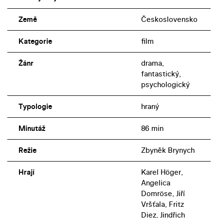
Země
Československo
Kategorie
film
Žánr
drama,
fantastický,
psychologický
Typologie
hraný
Minutáž
86 min
Režie
Zbyněk Brynych
Hrají
Karel Höger,
Angelica
Domröse, Jiří
Vršťala, Fritz
Diez, Jindřich