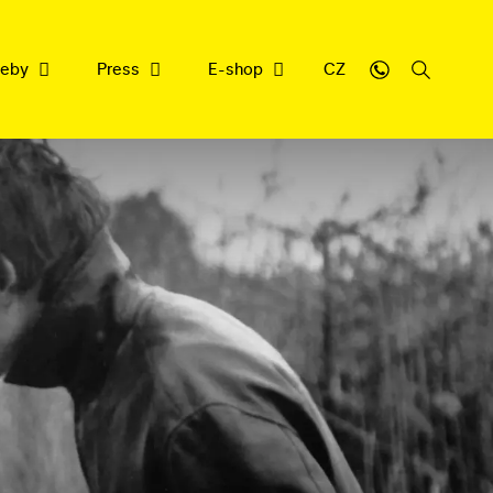
weby
Press
E-shop
CZ
sbírce
y
cujeme
nrepu
filmové dědictví
ledna 2026