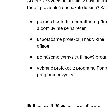
Chcete ve výuce pustit film z naší distr
třídou pravidelně docházeli do kina? 
pokud chcete film promítnout přím
a domluvíme se na řešení
uspořádáme projekci u nás v kině 
dílnou
pomůžeme vymyslet filmový progr
vybrané projekce z programu Pon
programem výuky