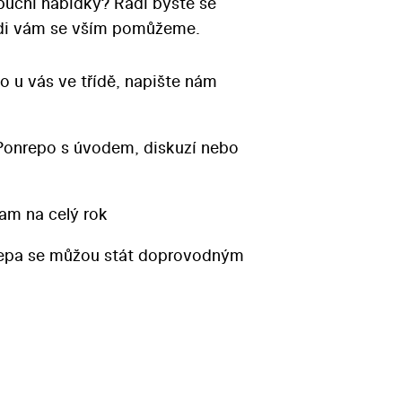
ibuční nabídky? Rádi byste se
Rádi vám se vším pomůžeme.
o u vás ve třídě, napište nám
Ponrepo s úvodem, diskuzí nebo
am na celý rok
repa se můžou stát doprovodným