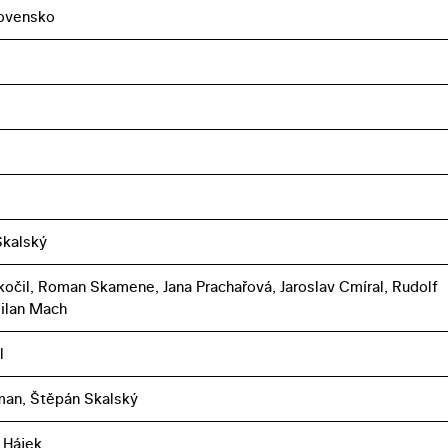
ovensko
Skalský
kočil, Roman Skamene, Jana Prachařová, Jaroslav Cmíral, Rudolf
ilan Mach
l
an, Štěpán Skalský
 Hájek