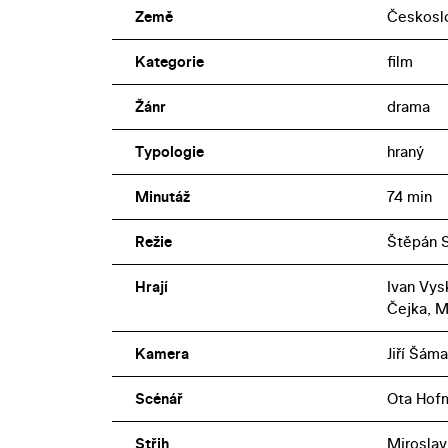
Země
Českosl
Kategorie
film
Žánr
drama
Typologie
hraný
Minutáž
74 min
Režie
Štěpán 
Hrají
Ivan Vys
Čejka, M
Kamera
Jiří Šáma
Scénář
Ota Hofm
Střih
Miroslav