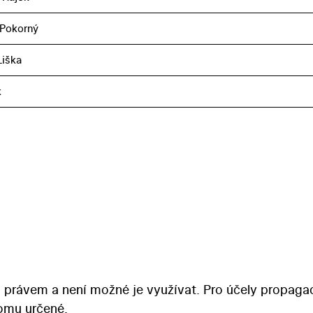
 Pokorný
iška
k
 právem a není možné je využívat. Pro účely propaga
tomu určené.