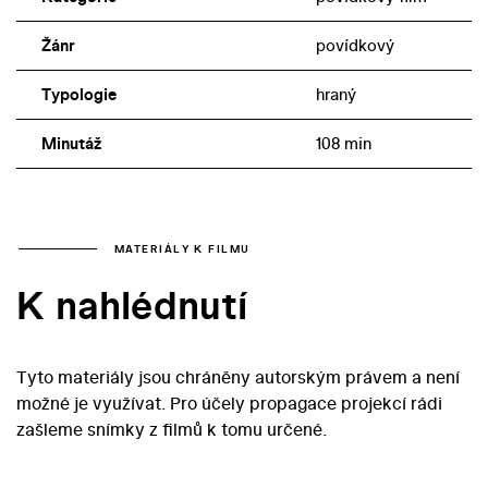
které
Perličky
obdržely na festivalu v Locarnu,
Žánr
povídkový
nasvědčují, že se jim to podařilo. Film otevírá
Smrt pana
Baltazara
od Jiřího Menzela, pokračuje
Podvodníky
Jana
Typologie
hraný
Němce,
Domem radosti
Evalda Schorma,
Automatem
svět
Věry Chytilové a uzavírá jej
Romance
Jaromila
Minutáž
108 min
Jireše. Kvůli stopáži nebylo do filmu začleněno
Fádní
odpoledne
Ivana Passera a
Sběrné surovosti
Juraje
Herze, uváděné samostatně.
MATERIÁLY K FILMU
K nahlédnutí
Tyto materiály jsou chráněny autorským právem a není
možné je využívat. Pro účely propagace projekcí rádi
zašleme snímky z filmů k tomu určené.