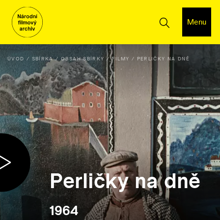
Menu
ÚVOD
SBÍRKA
OBSAH SBÍRKY
FILMY
PERLIČKY NA DNĚ
Perličky na dně
1964