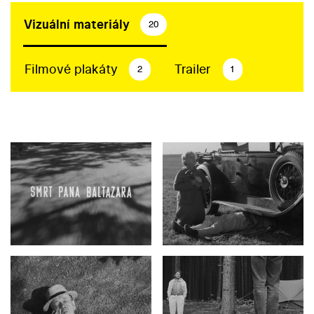
Vizuální materiály
20
Filmové plakáty
Trailer
2
1