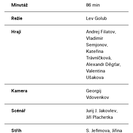
Minutáž
86 min
Režie
Lev Golub
Hrají
Andrej Filatov,
Vladimir
Semjonov,
Kateřina
Trávníčková,
Alexandr Děgťar,
Valentina
Ušakova
Kamera
Georgij
Vdovenkov
Scénář
Jurij J. Jakovlev,
Jiří Plachetka
Střih
S. Jefimova, Jiřina