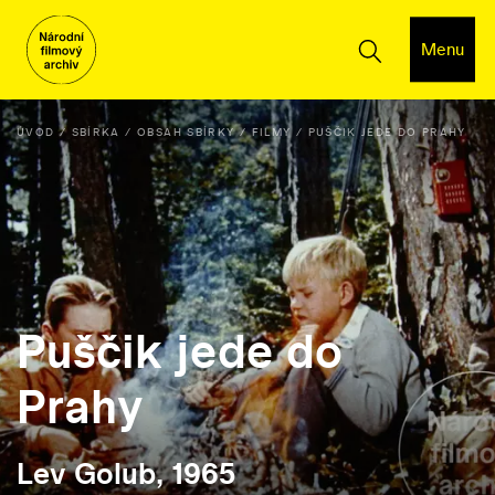
Menu
ÚVOD
SBÍRKA
OBSAH SBÍRKY
FILMY
PUŠČIK JEDE DO PRAHY
Puščik jede do
Prahy
Lev Golub, 1965