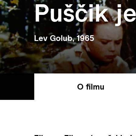
Puščik j
Lev Golub, 1965
O filmu