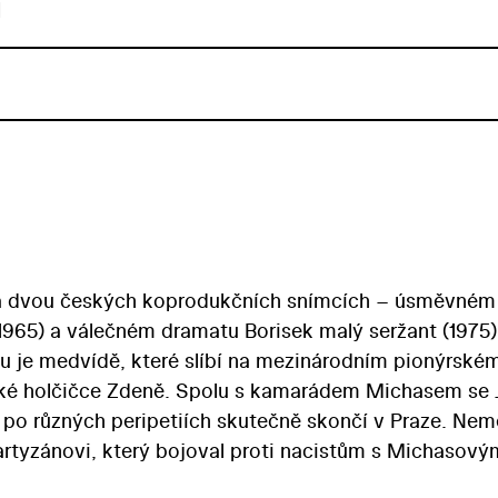
u
 na dvou českých koprodukčních snímcích – úsměvném
1965) a válečném dramatu Borisek malý seržant (1975)
mu je medvídě, které slíbí na mezinárodním pionýrské
ské holčičce Zdeně. Spolu s kamarádem Michasem se 
é po různých peripetiích skutečně skončí v Praze. Ne
artyzánovi, který bojoval proti nacistům s Michasový
u stranu podílel Jiří Plachetka, tak přátelství mezi 