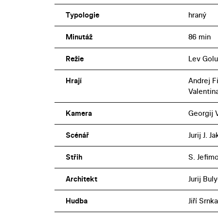
Typologie
hraný
Minutáž
86 min
Režie
Lev Gol
Hrají
Andrej F
Valentin
Kamera
Georgij
Scénář
Jurij J. J
Střih
S. Jefimo
Architekt
Jurij Bul
Hudba
Jiří Srnka