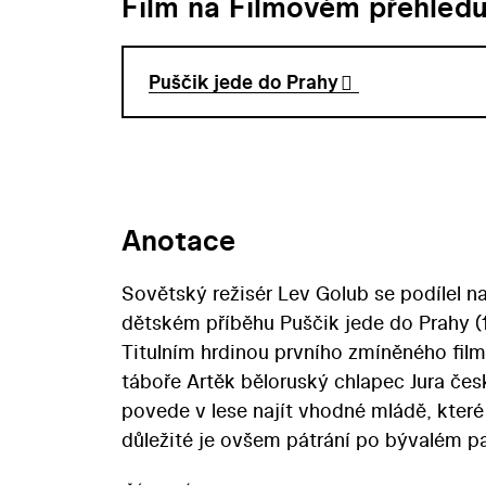
Film na Filmovém přehled
Puščik jede do Prahy
Anotace
Sovětský režisér Lev Golub se podílel
dětském příběhu Puščik jede do Prahy (
Titulním hrdinou prvního zmíněného fil
táboře Artěk běloruský chlapec Jura če
povede v lese najít vhodné mládě, kter
důležité je ovšem pátrání po bývalém p
otcem… Scénář filmu, na němž se za česko