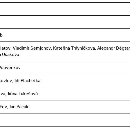
ub
ilatov, Vladimir Semjonov, Kateřina Trávníčková, Alexandr Děgťar
a Ušakova
 Vdovenkov
akovlev, Jiří Plachetka
va, Jiřina Lukešová
yčev, Jan Pacák