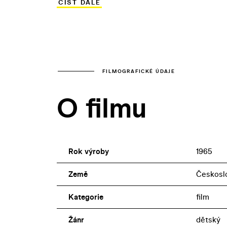
ČÍST DÁLE
vnímá jako přirozené pokračování dobrý
roličce letušky ve filmu debutovala pří
FILMOGRAFICKÉ ÚDAJE
O filmu
Rok výroby
1965
Země
Českoslo
Kategorie
film
Žánr
dětský