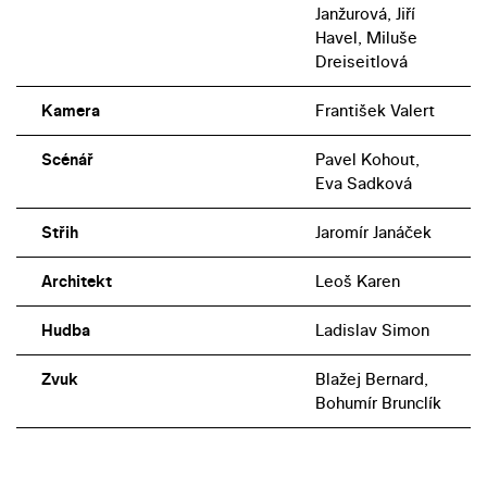
Janžurová, Jiří
Havel, Miluše
Dreiseitlová
Kamera
František Valert
Scénář
Pavel Kohout,
Eva Sadková
Střih
Jaromír Janáček
Architekt
Leoš Karen
Hudba
Ladislav Simon
Zvuk
Blažej Bernard,
Bohumír Brunclík