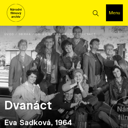
Menu
ÚVOD
SBÍRKA
OBSAH SBÍRKY
FILMY
DVANÁCT
Dvanáct
Eva Sadková, 1964