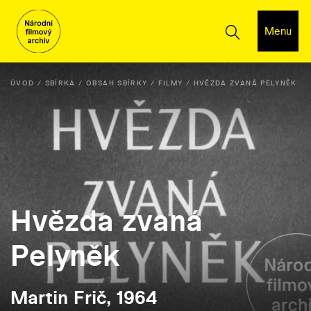
Menu
ÚVOD
SBÍRKA
OBSAH SBÍRKY
FILMY
HVĚZDA ZVANÁ PELYNĚK
Hvězda zvaná
Pelyněk
Martin Frič, 1964