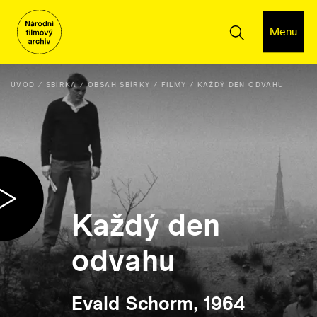
Menu
ÚVOD
SBÍRKA
OBSAH SBÍRKY
FILMY
KAŽDÝ DEN ODVAHU
Každý den
odvahu
Evald Schorm, 1964