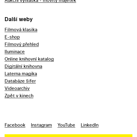
Aukční vyhláška - movitý majetek
Další weby
Filmová klasika
E-shop
Filmový přehled
Iluminace
Online knihovní katalog
Digitální knihovna
Laterna magika
Databáze šifer
Videoarchiv
Zpět v kinech
Facebook
Instagram
YouTube
LinkedIn