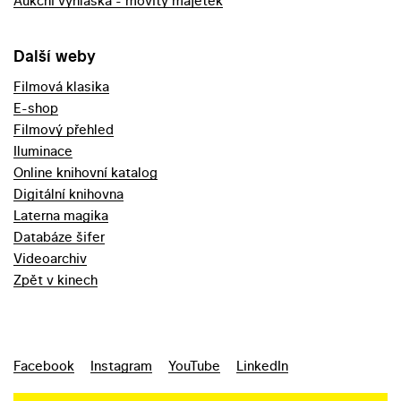
Aukční vyhláška - movitý majetek
Další weby
Filmová klasika
E-shop
Filmový přehled
Iluminace
Online knihovní katalog
Digitální knihovna
Laterna magika
Databáze šifer
Videoarchiv
Zpět v kinech
Facebook
Instagram
YouTube
LinkedIn