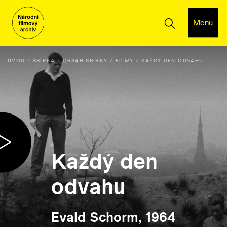
Menu
ÚVOD
SBÍRKA
OBSAH SBÍRKY
FILMY
KAŽDÝ DEN ODVAHU
Každý den
odvahu
Evald Schorm, 1964