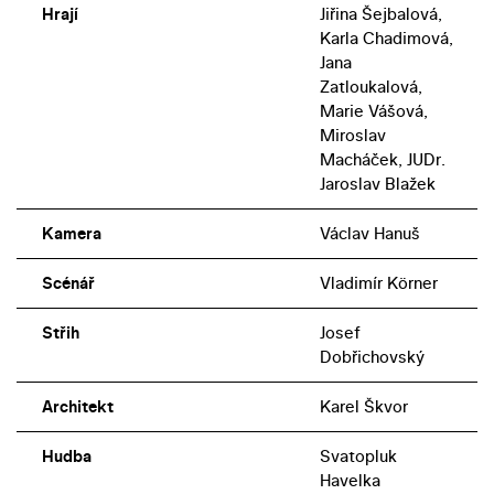
Hrají
Jiřina Šejbalová,
Karla Chadimová,
Jana
Zatloukalová,
Marie Vášová,
Miroslav
Macháček, JUDr.
Jaroslav Blažek
Kamera
Václav Hanuš
Scénář
Vladimír Körner
Střih
Josef
Dobřichovský
Architekt
Karel Škvor
Hudba
Svatopluk
Havelka