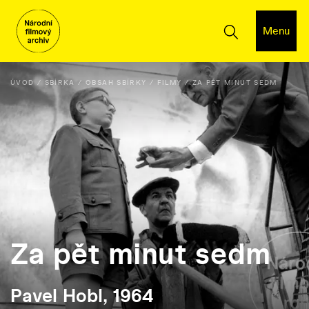
Menu
ÚVOD
SBÍRKA
OBSAH SBÍRKY
FILMY
ZA PĚT MINUT SEDM
Za pět minut sedm
Pavel Hobl, 1964