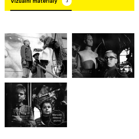
Vizuální materiály
3