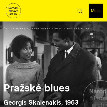
Menu
ÚVOD
SBÍRKA
OBSAH SBÍRKY
FILMY
PRAŽSKÉ BLUES
Pražské blues
Georgis Skalenakis, 1963