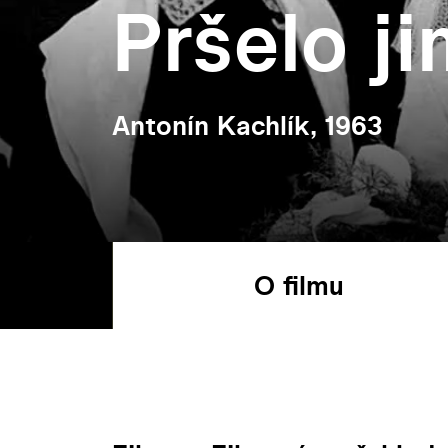
Pršelo ji
Antonín Kachlík, 1963
O filmu