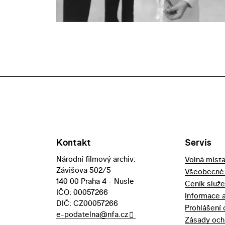
Kontakt
Servis
Národní filmový archiv:
Volná míst
Závišova 502/5
Všeobecné
140 00 Praha 4 - Nusle
Ceník služ
IČO: 00057266
Informace 
DIČ: CZ00057266
Prohlášení 
e-podatelna@nfa.cz
Zásady och