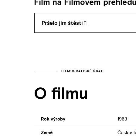
Film na Filmovém přehled
Pršelo jim štěstí
FILMOGRAFICKÉ ÚDAJE
O filmu
Rok výroby
1963
Země
Českosl