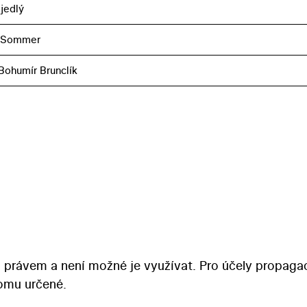
jedlý
r Sommer
, Bohumír Brunclík
 právem a není možné je využívat. Pro účely propaga
tomu určené.