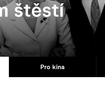
m štěstí
Pro kina