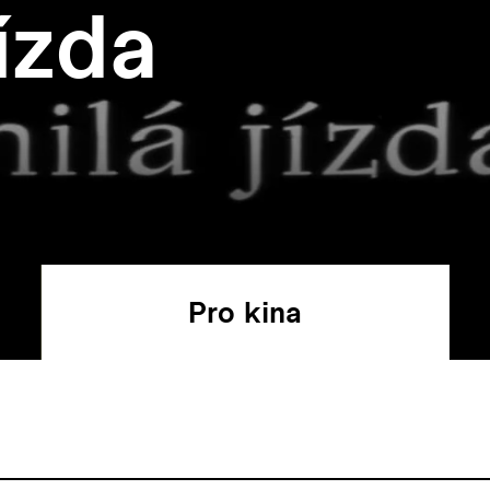
ízda
Pro kina