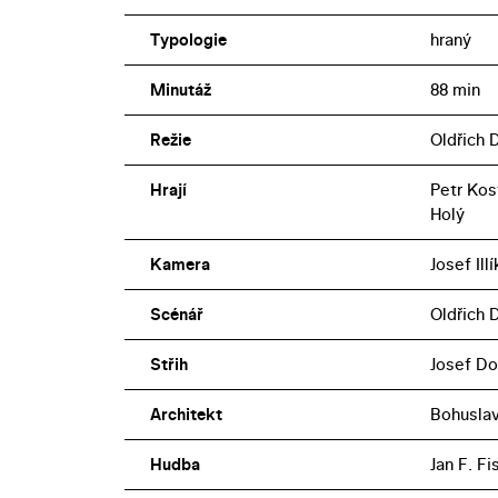
Typologie
hraný
Minutáž
88 min
Režie
Oldřich 
Hrají
Petr Kost
Holý
Kamera
Josef Illí
Scénář
Oldřich 
Střih
Josef Do
Architekt
Bohuslav
Hudba
Jan F. Fi