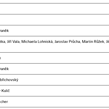
Daněk
ka, Jiří Vala, Michaela Lohniská, Jaroslav Průcha, Martin Růžek, Jiř
k
Daněk
břichovský
 Kulič
scher