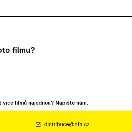
to filmu?
 více filmů najednou? Napište nám.
distribuce@nfa.cz