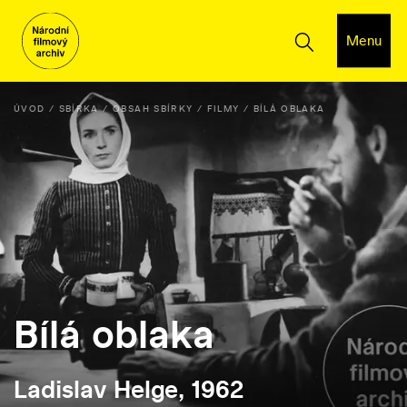
Menu
ÚVOD
SBÍRKA
OBSAH SBÍRKY
FILMY
BÍLÁ OBLAKA
Bílá oblaka
Ladislav Helge, 1962