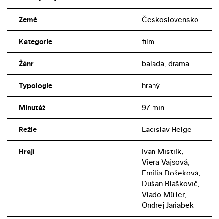
Země
Československo
Kategorie
film
Žánr
balada, drama
Typologie
hraný
Minutáž
97 min
Režie
Ladislav Helge
Hrají
Ivan Mistrík,
Viera Vajsová,
Emília Došeková,
Dušan Blaškovič,
Vlado Müller,
Ondrej Jariabek