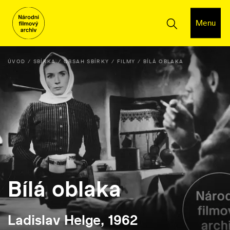
Menu
ÚVOD
SBÍRKA
OBSAH SBÍRKY
FILMY
BÍLÁ OBLAKA
Bílá oblaka
Ladislav Helge, 1962