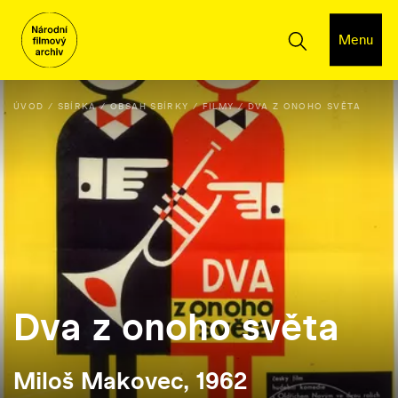
Menu
ÚVOD
SBÍRKA
OBSAH SBÍRKY
FILMY
DVA Z ONOHO SVĚTA
Dva z onoho světa
Miloš Makovec, 1962