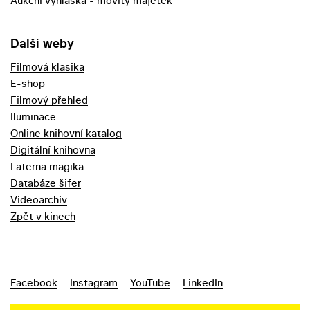
Aukční vyhláška - movitý majetek
Další weby
Filmová klasika
E-shop
Filmový přehled
Iluminace
Online knihovní katalog
Digitální knihovna
Laterna magika
Databáze šifer
Videoarchiv
Zpět v kinech
Facebook
Instagram
YouTube
LinkedIn