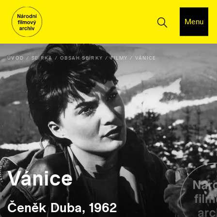
Menu
ÚVOD
SBÍRKA
OBSAH SBÍRKY
FILMY
VÁNICE
Vánice
Čeněk Duba, 1962