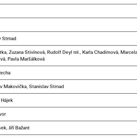
v Strnad
tka, Zuzana Stivínová, Rudolf Deyl ml., Karla Chadimová, Marcel
vá, Pavla Maršálková
řecha
v Makovička, Stanislav Strnad
 Hájek
vor
sek, Jiří Bažant