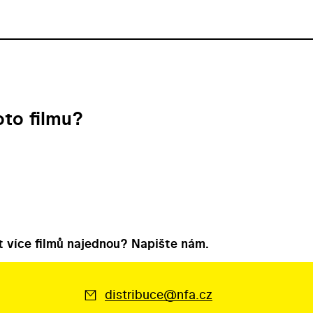
to filmu?
 více filmů najednou? Napište nám.
distribuce@nfa.cz