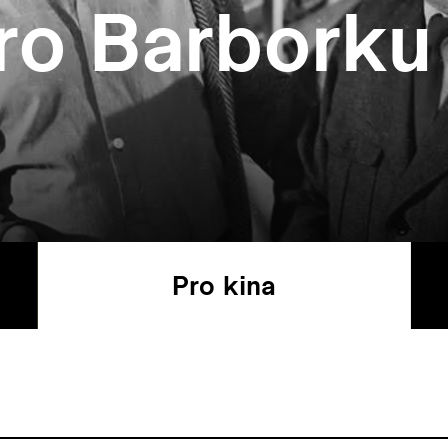
ro Barborku
Pro kina