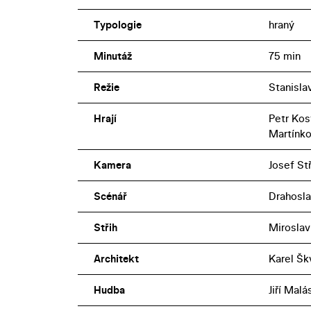
Typologie
hraný
Minutáž
75 min
Režie
Stanisla
Hrají
Petr Kos
Martínko
Kamera
Josef St
Scénář
Drahosla
Střih
Miroslav
Architekt
Karel Šk
Hudba
Jiří Malá