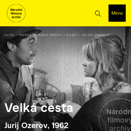
Menu
ÚVOD
SBÍRKA
OBSAH SBÍRKY
FILMY
VELKÁ CESTA
Velká cesta
Jurij Ozerov, 1962