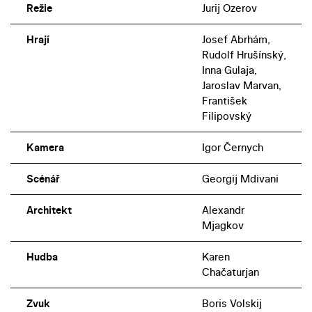
Režie
Jurij Ozerov
Hrají
Josef Abrhám,
Rudolf Hrušínský,
Inna Gulaja,
Jaroslav Marvan,
František
Filipovský
Kamera
Igor Černych
Scénář
Georgij Mdivani
Architekt
Alexandr
Mjagkov
Hudba
Karen
Chačaturjan
Zvuk
Boris Volskij