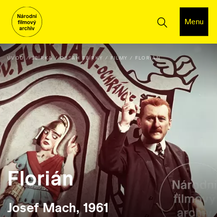
Menu
ÚVOD
SBÍRKA
OBSAH SBÍRKY
FILMY
FLORIÁN
Florián
Josef Mach, 1961