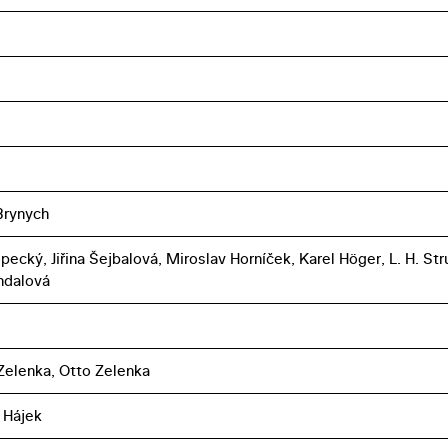
Brynych
ecký, Jiřina Šejbalová, Miroslav Horníček, Karel Höger, L. H. Str
ohdalová
Zelenka, Otto Zelenka
 Hájek