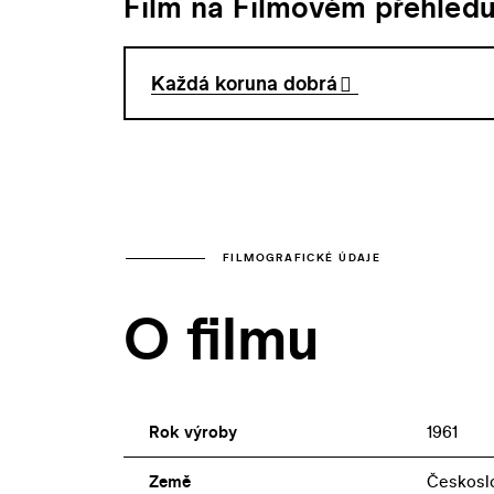
Film na Filmovém přehled
Každá koruna dobrá
FILMOGRAFICKÉ ÚDAJE
O filmu
Rok výroby
1961
Země
Českosl