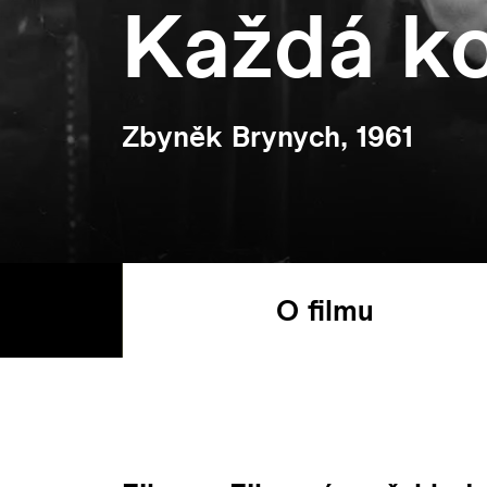
Každá ko
Zbyněk Brynych, 1961
O filmu