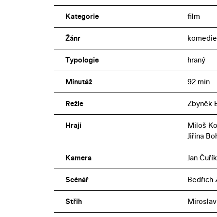
Kategorie
film
Žánr
komedie
Typologie
hraný
Minutáž
92 min
Režie
Zbyněk 
Hrají
Miloš Kop
Jiřina B
Kamera
Jan Čuřík
Scénář
Bedřich 
Střih
Miroslav