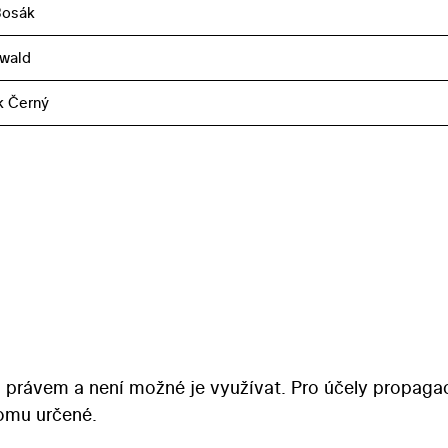
Bosák
nwald
k Černý
 právem a není možné je využívat. Pro účely propaga
tomu určené.