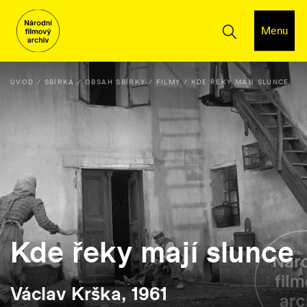
Menu
ÚVOD
SBÍRKA
OBSAH SBÍRKY
FILMY
KDE ŘEKY MAJÍ SLUNCE
Kde řeky mají slunce
Václav Krška, 1961