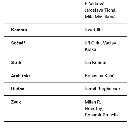
Fišárková,
Jaroslava Tichá,
Míla Myslíková
Kamera
Josef Illík
Scénář
Jiří Cirkl, Václav
Krška
Střih
Jan Kohout
Architekt
Bohuslav Kulič
Hudba
Jarmil Burghauser
Zvuk
Milan R.
Novotný,
Bohumír Brunclík