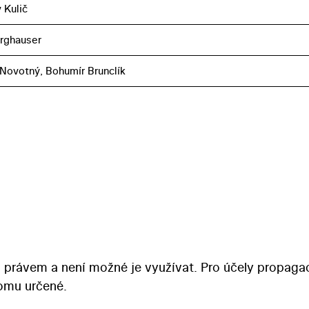
 Kulič
urghauser
 Novotný, Bohumír Brunclík
 právem a není možné je využívat. Pro účely propaga
tomu určené.