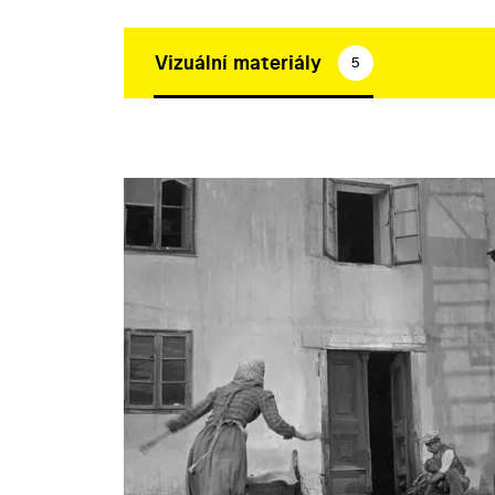
Vizuální materiály
5