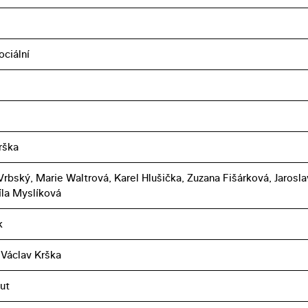
ociální
rška
Vrbský, Marie Waltrová, Karel Hlušička, Zuzana Fišárková, Jarosla
íla Myslíková
k
l, Václav Krška
ut