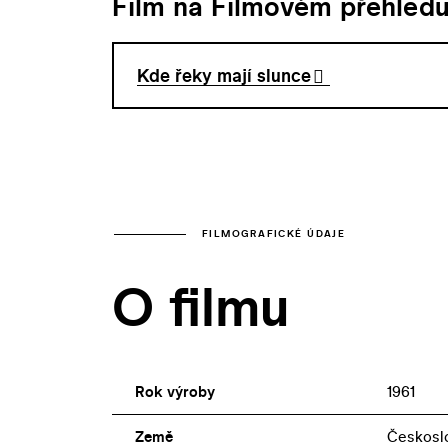
Film na Filmovém přehled
Kde řeky mají slunce
FILMOGRAFICKÉ ÚDAJE
O filmu
Rok výroby
1961
Země
Českosl