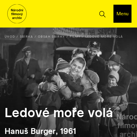
Menu
ÚVOD
SBÍRKA
OBSAH SBÍRKY
FILMY
LEDOVÉ MOŘE VOLÁ
Ledové moře volá
Hanuš Burger, 1961