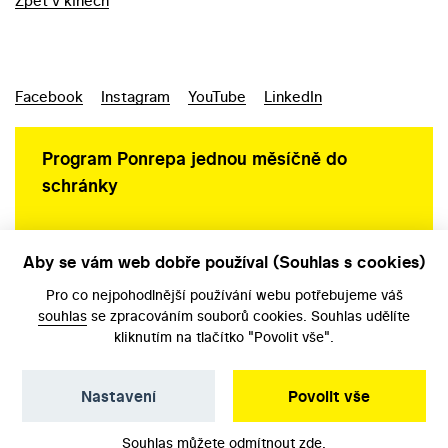
Zpět v kinech
Facebook
Instagram
YouTube
LinkedIn
Program Ponrepa jednou měsíčně do
schránky
Aby se vám web dobře používal (Souhlas s cookies)
Ochrana osobních údajů
Pro co nejpohodlnější používání webu potřebujeme váš
souhlas
se zpracováním souborů cookies. Souhlas udělíte
kliknutím na tlačítko "Povolit vše".
Nastavení
Povolit vše
©️ Národní filmový archiv, 2026
Souhlas můžete odmítnout
zde
.