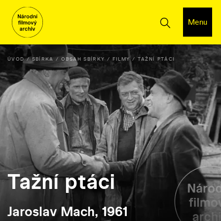
Menu
ÚVOD
SBÍRKA
OBSAH SBÍRKY
FILMY
TAŽNÍ PTÁCI
Tažní ptáci
Jaroslav Mach, 1961